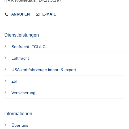
KVK Rotterdam: 24.273.197
ANRUFEN
E-MAIL
Dienstleistungen
Seefracht FCL/LCL
Luftfracht
USA kraftfahrzeuge import & export
Zoll
Versicherung
Informationen
Über uns