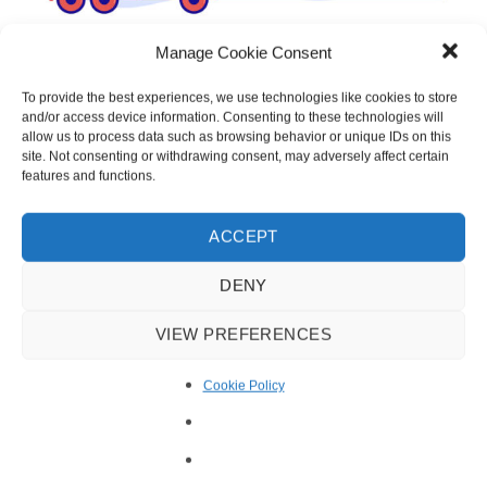
Manage Cookie Consent
Angebot anfordern
To provide the best experiences, we use technologies like cookies to store
and/or access device information. Consenting to these technologies will
allow us to process data such as browsing behavior or unique IDs on this
Wir sind gerne bereit, die Möglichkeiten zu besprechen.
site. Not consenting or withdrawing consent, may adversely affect certain
features and functions.
KONTAKT
ACCEPT
DENY
VIEW PREFERENCES
Cookie Policy