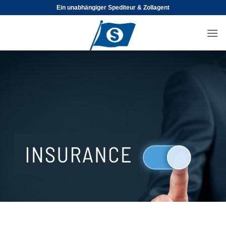
Skip
Ein unabhängiger Spediteur & Zollagent
to
content